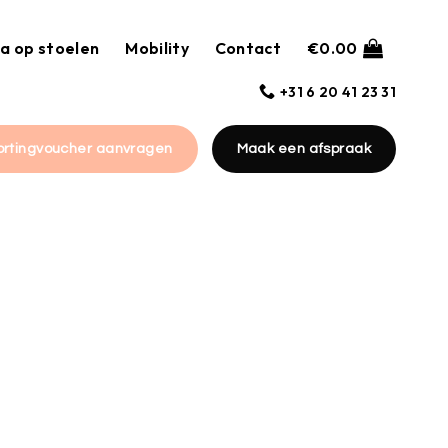
a op stoelen
Mobility
Contact
€
0.00
+31 6 20 41 23 31
ortingvoucher aanvragen
Maak een afspraak