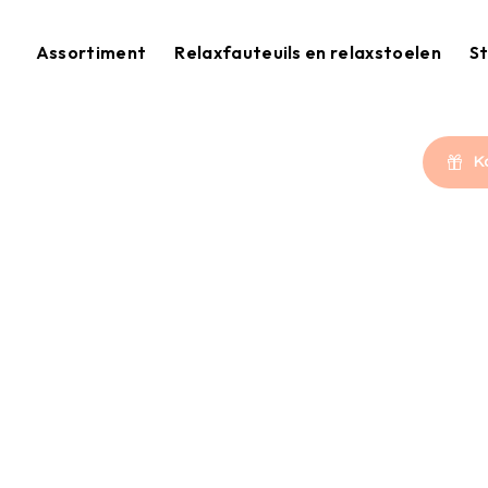
Assortiment
Relaxfauteuils en relaxstoelen
St
K