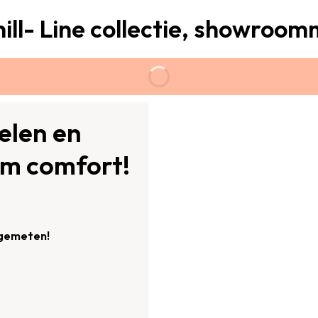
ill- Line collectie, showroom
elen en
iem comfort!
ngemeten!